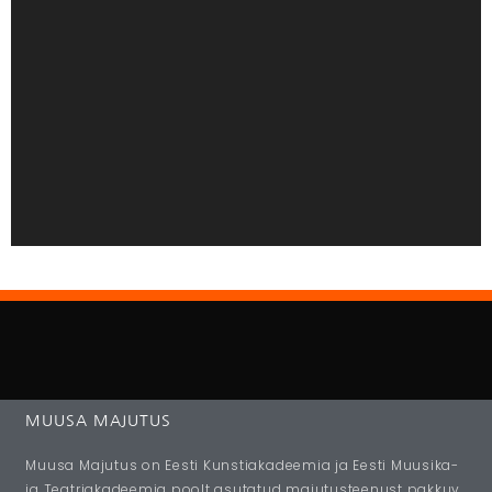
MUUSA MAJUTUS
Muusa Majutus on Eesti Kunstiakadeemia ja Eesti Muusika-
ja Teatriakadeemia poolt asutatud majutusteenust pakkuv