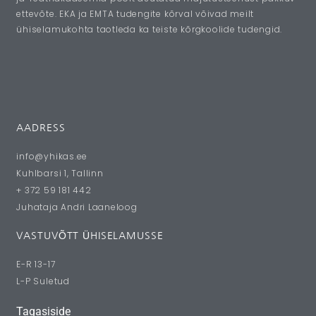
ettevõte. EKA ja EMTA tudengite kõrval võivad meilt
ühiselamukohta taotleda ka teiste kõrgkoolide tudengid.
AADRESS
info@yhikas.ee
Kuhlbarsi 1, Tallinn
+ 372 59 181 442
Juhataja Andri Laaneloog
VASTUVÕTT ÜHISELAMUSSE
E-R 13-17
L-P Suletud
Tagasiside