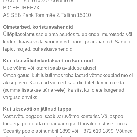
IBAN: EE851010220106465018
BIC EEUHEE2X
AS SEB Pank Tornimäe 2, Tallinn 15010
Olmetarbed, koristusvahendid
Üliõpilaselamusse elama asudes tuleb endal muretseda või
kodunt kaasa võtta voodiriided, nõud, potid-pannid. Samuti
lapid, harjad, puhastusvahendid.
Kui uksevõti/distantskaart on kadunud
Uue võtme või kaardi saab avalduse alusel.
Omaalgatuslikult lukufirmas teha lastud võtmekoopiad me ei
aktsepteeri. Kaotatud võtmed-kaardid tuleb kinni maksta
(summa lisatakse üüriarvele), ka siis, kui olete langenud
varguse ohvriks.
Kui uksevõti on jäänud tuppa
Vastuvõtu aegadel saab varuvõtme kontorist. Väljaspool
tööaega pöörduda ööpäevaringselt turvateenistuse Forus
Security poole abinumbril 1899 või + 372 619 1899. Võtmed