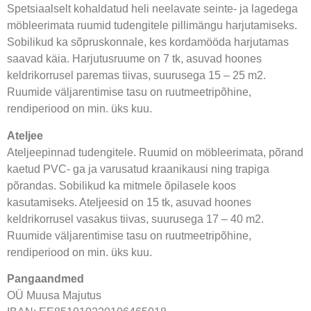
Spetsiaalselt kohaldatud heli neelavate seinte- ja lagedega
möbleerimata ruumid tudengitele pillimängu harjutamiseks.
Sobilikud ka sõpruskonnale, kes kordamööda harjutamas
saavad käia. Harjutusruume on 7 tk, asuvad hoones
keldrikorrusel paremas tiivas, suurusega 15 – 25 m2.
Ruumide väljarentimise tasu on ruutmeetripõhine,
rendiperiood on min. üks kuu.
Ateljee
Ateljeepinnad tudengitele. Ruumid on möbleerimata, põrand
kaetud PVC- ga ja varusatud kraanikausi ning trapiga
põrandas. Sobilikud ka mitmele õpilasele koos
kasutamiseks. Ateljeesid on 15 tk, asuvad hoones
keldrikorrusel vasakus tiivas, suurusega 17 – 40 m2.
Ruumide väljarentimise tasu on ruutmeetripõhine,
rendiperiood on min. üks kuu.
Pangaandmed
OÜ Muusa Majutus