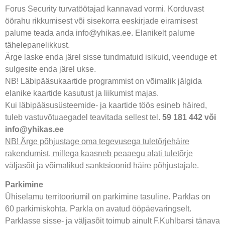
Forus Security turvatöötajad kannavad vormi. Korduvast
öörahu rikkumisest või sisekorra eeskirjade eiramisest
palume teada anda info@yhikas.ee. Elanikelt palume
tähelepanelikkust.
Ärge laske enda järel sisse tundmatuid isikuid, veenduge et
sulgesite enda järel ukse.
NB! Läbipääsukaartide programmist on võimalik jälgida
elanike kaartide kasutust ja liikumist majas.
Kui läbipääsusüsteemide- ja kaartide töös esineb häired,
tuleb vastuvõtuaegadel teavitada sellest tel.
59 181 442 või
info@yhikas.ee
NB! Ärge põhjustage oma tegevusega tuletõrjehäire
rakendumist, millega kaasneb peaaegu alati tuletõrje
väljasõit ja võimalikud sanktsioonid häire põhjustajale.
Parkimine
Ühiselamu territooriumil on parkimine tasuline. Parklas on
60 parkimiskohta. Parkla on avatud ööpäevaringselt.
Parklasse sisse- ja väljasõit toimub ainult F.Kuhlbarsi tänava