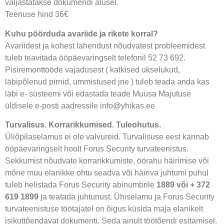
väljastatakse dokumendi alusel.
Teenuse hind 36€
Kuhu pöörduda avariide ja rikete korral?
Avariidest ja kohest lahendust nõudvatest probleemidest
tuleb teavitada ööpäevaringselt telefonil 52 73 692.
Pisiremonttööde vajadusest ( katkised ukselukud,
läbipõlenud pirnid, ummistused jne ) tuleb teada anda kas
läbi e- süsteemi või edastada teade Muusa Majutuse
üldisele e-posti aadressile info@yhikas.ee
Turvalisus
.
Korrarikkumised. Tuleohutus.
Üliõpilaselamus ei ole valvureid. Turvalisuse eest kannab
ööpäevaringselt hoolt Forus Security turvateenistus.
Sekkumist nõudvate korrarikkumiste, öörahu häirimise või
mõne muu elanikke ohtu seadva või häiriva juhtumi puhul
tuleb helistada Forus Security abinumbrile
1889 või + 372
619 1899
ja teatada juhtunust. Ühiselamu ja Forus Security
turvateenistuse töötajatel on õigus küsida maja elanikelt
isikuttõendavat dokumenti. Seda ainult töötõendi esitamisel.