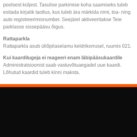
poolsest küljest. Tasulise parkimise koha saamiseks tuleb
esitada kirjalik taotlus, kus tuleb ära märkida nimi, toa- ning
auto registreerimisnumber. Seejärel aktiveeritakse Teie
parklasse sissepääsu õigus.
Rattaparkla
Rattaparkla asub üliõpilaselamu keldrikorrusel, ruumis 021.
Kui kaardilugeja ei reageeri enam läbipääsukaardile
Administratsioonist saab vastuvõtuaegadel uue kaardi.
Lõhutud kaardid tuleb kinni maksta.