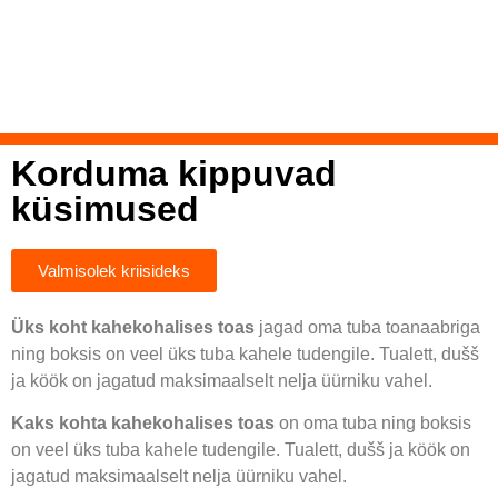
Korduma kippuvad
küsimused
Valmisolek kriisideks
Üks koht kahekohalises toas
jagad oma tuba toanaabriga
ning boksis on veel üks tuba kahele tudengile. Tualett, dušš
ja köök on jagatud maksimaalselt nelja üürniku vahel.
Kaks kohta kahekohalises toas
on oma tuba ning boksis
on veel üks tuba kahele tudengile. Tualett, dušš ja köök on
jagatud maksimaalselt nelja üürniku vahel.