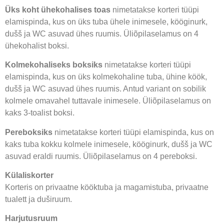
Üks koht ühekohalises toas
nimetatakse korteri tüüpi
elamispinda, kus on üks tuba ühele inimesele, kööginurk,
dušš ja WC asuvad ühes ruumis. Üliõpilaselamus on 4
ühekohalist boksi.
Kolmekohaliseks boksiks
nimetatakse korteri tüüpi
elamispinda, kus on üks kolmekohaline tuba, ühine köök,
dušš ja WC asuvad ühes ruumis. Antud variant on sobilik
kolmele omavahel tuttavale inimesele. Üliõpilaselamus on
kaks 3-toalist boksi.
Pereboksiks
nimetatakse korteri tüüpi elamispinda, kus on
kaks tuba kokku kolmele inimesele, kööginurk, dušš ja WC
asuvad eraldi ruumis. Üliõpilaselamus on 4 pereboksi.
Külaliskorter
Korteris on privaatne kööktuba ja magamistuba, privaatne
tualett ja duširuum.
Harjutusruum