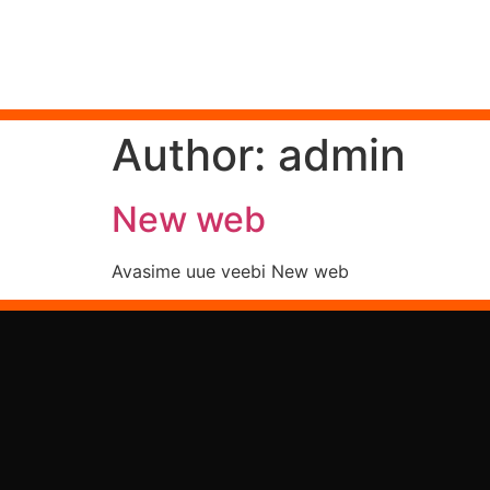
Author:
admin
New web
Avasime uue veebi New web